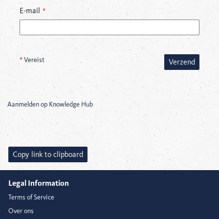
E-mail
*
*
Vereist
Verzend
Aanmelden op Knowledge Hub
Copy link to clipboard
Legal Information
Terms of Service
Over ons