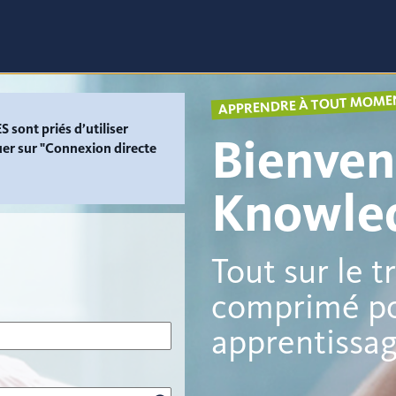
APPRENDRE À TOUT MOME
ont priés d’utiliser
Bienven
iquer sur "Connexion directe
Knowle
Tout sur le t
comprimé pou
apprentissag