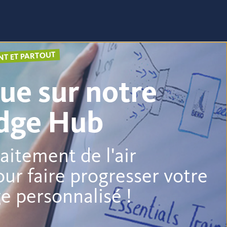
NT ET PARTOUT
ue sur notre
dge Hub
raitement de l'air
r faire progresser votre
e personnalisé !