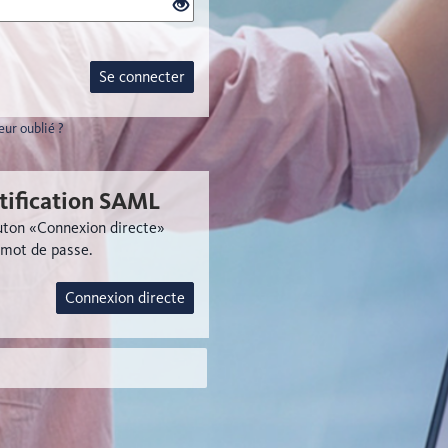
Se connecter
eur oublié ?
tification SAML
outon «Connexion directe»
 mot de passe.
Connexion directe